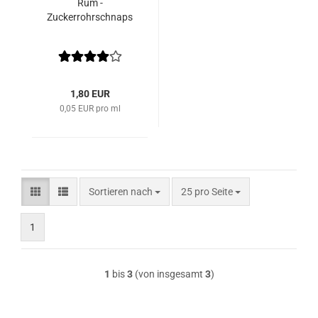
Rum -
Zuckerrohrschnaps
1,80 EUR
0,05 EUR pro ml
Sortieren nach
pro Seite
Sortieren nach
25 pro Seite
1
1
bis
3
(von insgesamt
3
)