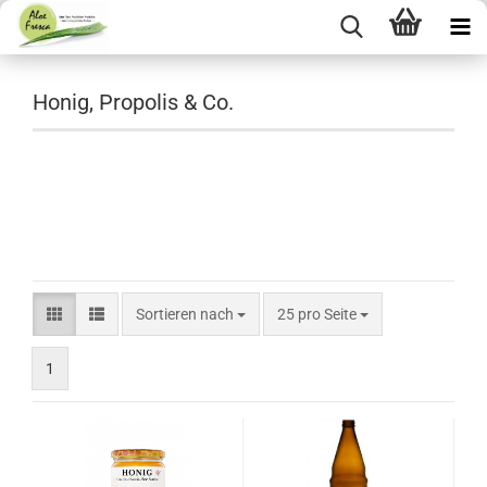
Honig, Propolis & Co.
Sortieren nach
pro Seite
Sortieren nach
25 pro Seite
1