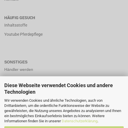
HÄUFIG GESUCH
Inhaltsstoffe
Youtube Pferdepflege
SONSTIGES
Händler werden
Diese Webseite verwendet Cookies und andere
Bio-Zertifiziert nach DE ÖKO-006
Technologien
Wir verwenden Cookies und ähnliche Technologien, auch von
Drittanbietern, um die ordentliche Funktionsweise der Website zu
Unsere LUCID Nummer lt Verpackungsgesetzt 2019 lautet
gewährleisten, die Nutzung unseres Angebotes zu analysieren und Ihnen
DE3773651666879-V
ein bestmögliches Einkaufserlebnis bieten zu können. Weitere
Informationen finden Sie in unserer
Datenschutzerklärung
.
Lizensierungsunternehmen ist: