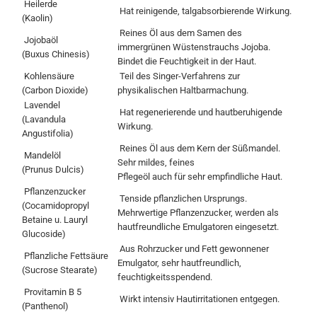
Heilerde
Hat reinigende, talgabsorbierende Wirkung.
(Kaolin)
Reines Öl aus dem Samen des
Jojobaöl
immergrünen Wüstenstrauchs Jojoba.
(Buxus Chinesis)
Bindet die Feuchtigkeit in der Haut.
Kohlensäure
Teil des Singer-Verfahrens zur
(Carbon Dioxide)
physikalischen Haltbarmachung.
Lavendel
Hat regenerierende und hautberuhigende
(Lavandula
Wirkung.
Angustifolia)
Reines Öl aus dem Kern der Süßmandel.
Mandelöl
Sehr mildes, feines
(Prunus Dulcis)
Pflegeöl auch für sehr empfindliche Haut.
Pflanzenzucker
Tenside pflanzlichen Ursprungs.
(Cocamidopropyl
Mehrwertige Pflanzenzucker, werden als
Betaine u. Lauryl
hautfreundliche Emulgatoren eingesetzt.
Glucoside)
Aus Rohrzucker und Fett gewonnener
Pflanzliche Fettsäure
Emulgator, sehr hautfreundlich,
(Sucrose Stearate)
feuchtigkeitsspendend.
Provitamin B 5
Wirkt intensiv Hautirritationen entgegen.
(Panthenol)