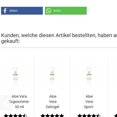
teilen
teilen
Kunden, welche diesen Artikel bestellten, haben a
gekauft:
Aloe Vera
Aloe
Aloe
Tagescreme-
Vera
Vera
50 ml
Zahngel-
Sport-
50 ml
Gel-50