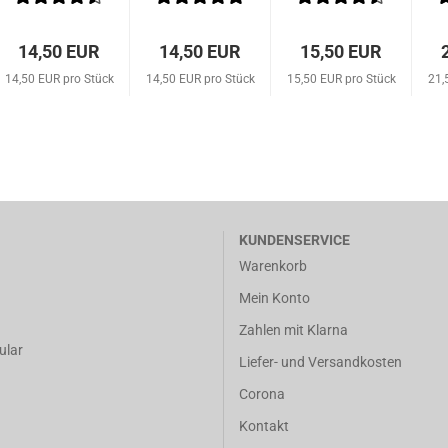
ml
14,50 EUR
14,50 EUR
15,50 EUR
14,50 EUR pro Stück
14,50 EUR pro Stück
15,50 EUR pro Stück
21,
KUNDENSERVICE
Warenkorb
Mein Konto
Zahlen mit Klarna
ular
Liefer- und Versandkosten
Corona
Kontakt