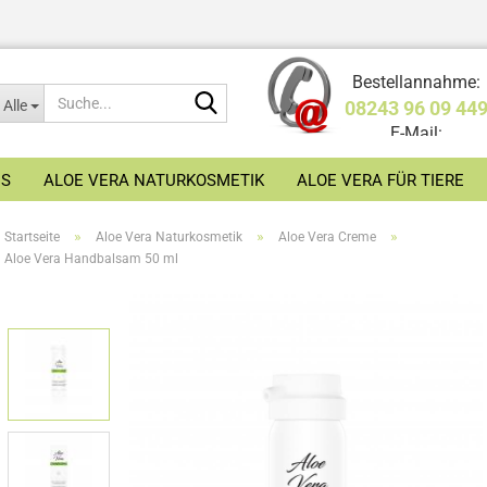
Bestellannahme:
Suche...
Alle
08243 96 09 44
E-Mail:
shop@aloe-
NS
ALOE VERA NATURKOSMETIK
ALOE VERA FÜR TIERE
fresca.de
»
»
»
Startseite
Aloe Vera Naturkosmetik
Aloe Vera Creme
Aloe Vera Handbalsam 50 ml