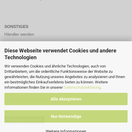
SONSTIGES
Händler werden
Diese Webseite verwendet Cookies und andere
Bio-Zertifiziert nach DE ÖKO-006
Technologien
Wir verwenden Cookies und ähnliche Technologien, auch von
Drittanbietern, um die ordentliche Funktionsweise der Website zu
Unsere LUCID Nummer lt Verpackungsgesetzt 2019 lautet
gewährleisten, die Nutzung unseres Angebotes zu analysieren und Ihnen
DE3773651666879-V
ein bestmögliches Einkaufserlebnis bieten zu können. Weitere
Informationen finden Sie in unserer
Datenschutzerklärung
.
Lizensierungsunternehmen ist:
Alle Akzeptieren
SUSA Solutions GmbH
Nur Notwendige
Vertrag widerrufen
Weitere Informationen