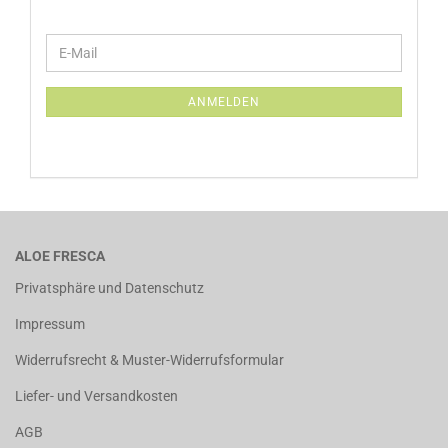
WEITER
E-
ZUR
Mail
NEWSLETTER-
ANMELDUNG
ANMELDEN
ALOE FRESCA
Privatsphäre und Datenschutz
Impressum
Widerrufsrecht & Muster-Widerrufsformular
Liefer- und Versandkosten
AGB